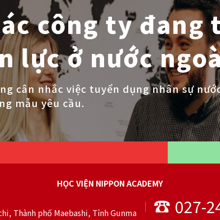
ác công ty đang 
 lực ở nước ngoà
ng cân nhắc việc tuyển dụng nhân sự nước n
ụng mẫu yêu cầu.
HỌC VIỆN NIPPON ACADEMY
027-2
hi, Thành phố Maebashi, Tỉnh Gunma