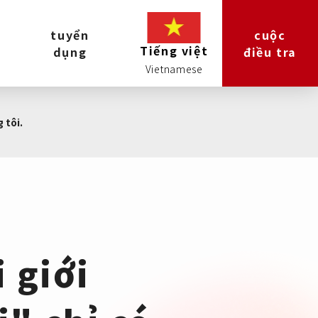
tuyển
cuộc
Tiếng việt
dụng
điều tra
 tôi.
 giới