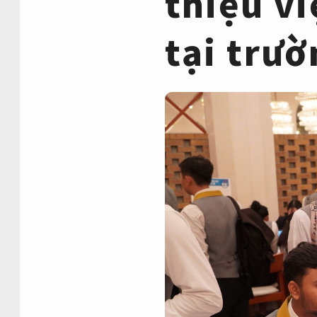
thiệu v
tại trườ