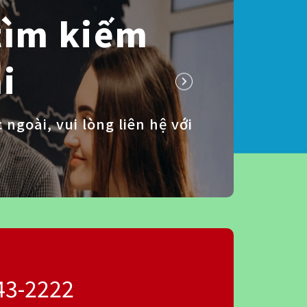
tìm kiếm
i
goài, vui lòng liên hệ với
43-2222