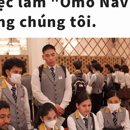
iệc làm "Omo Navi
ng chúng tôi.