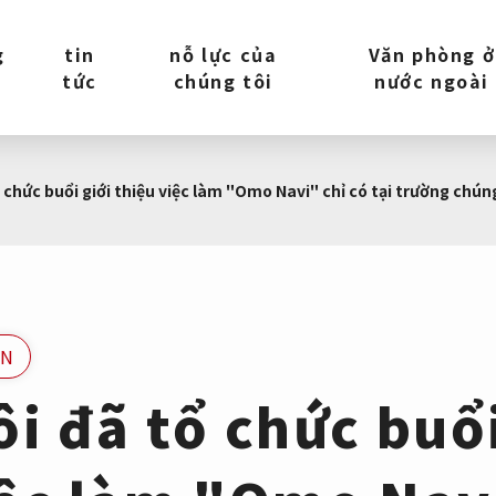
g
tin
nỗ lực của
Văn phòng ở
tức
chúng tôi
nước ngoài
 chức buổi giới thiệu việc làm "Omo Navi" chỉ có tại trường chúng
ON
i đã tổ chức buổi