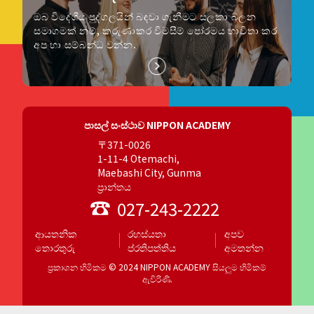
ඔබ විදේශීය පුද්ගලයින් බඳවා ගැනීමට සලකා බලන
සමාගමක් නම්, කරුණාකර විමසීම් පෝරමය භාවිතා කර
අප හා සම්බන්ධ වන්න.
පාසල් සංස්ථාව NIPPON ACADEMY
〒371-0026
1-11-4 Otemachi,
Maebashi City, Gunma
ප්‍රාන්තය
027-243-2222
ආයතනික
රහස්යතා
අපව
තොරතුරු
ප්රතිපත්තිය
අමතන්න
ප්‍රකාශන හිමිකම © 2024 NIPPON ACADEMY සියලුම හිමිකම්
ඇවිරිණි.