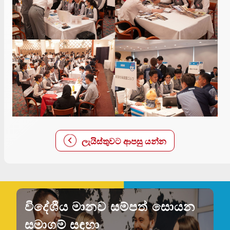
ලැයිස්තුවට ආපසු යන්න
විදේශීය මානව සම්පත් සොයන
සමාගම් සඳහා