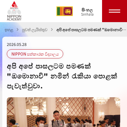
සිංහල
ඉහළ
පුවත් ලැයිස්තුව
අපි අපේ පාසලටම පමණක් "ඔමොනාවි"
නමින් රැකියා පොළක් පැවැත්වුවා.
2026.05.28
NIPPON සත්කාරක විද්‍යාලය
අපි අපේ පාසලටම පමණක්
"ඔමොනාවි" නමින් රැකියා පොළක්
පැවැත්වුවා.