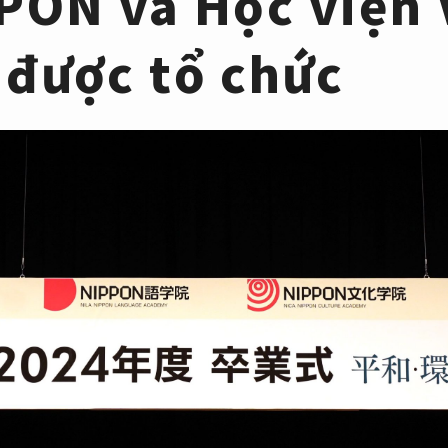
PON và Học viện 
được tổ chức