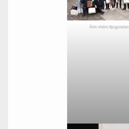
Ảnh nhóm Kyrgyzstan