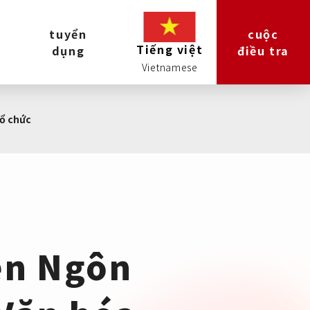
tuyển
cuộc
Tiếng việt
dụng
điều tra
tổ chức
ện Ngôn