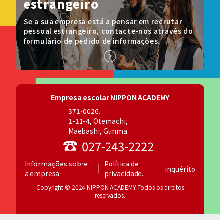
estrangeiro
Se a sua empresa está a pensar em recrutar
pessoal estrangeiro, contacte-nos através do
formulário de pedido de informações.
Empresa escolar NIPPON ACADEMY
371-0026.
1-11-4, Otemachi,
Maebashi, Gunma
027-243-2222
Informações sobre
Política de
inquérito
a empresa
privacidade.
Copyright © 2024 NIPPON ACADEMY Todos os direitos
reservados.