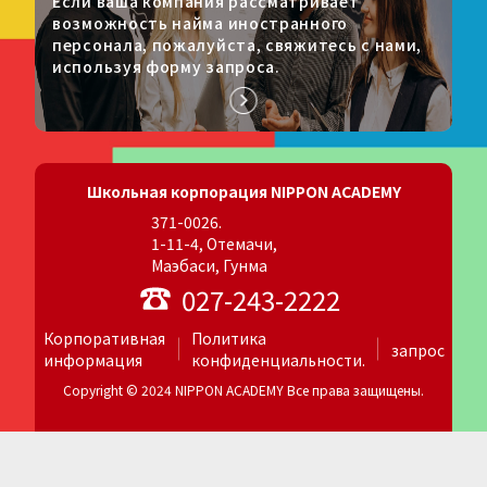
Если ваша компания рассматривает
возможность найма иностранного
персонала, пожалуйста, свяжитесь с нами,
используя форму запроса.
Школьная корпорация NIPPON ACADEMY
371-0026.
1-11-4, Отемачи,
Маэбаси, Гунма
027-243-2222
Корпоративная
Политика
запрос
информация
конфиденциальности.
Copyright © 2024 NIPPON ACADEMY Все права защищены.