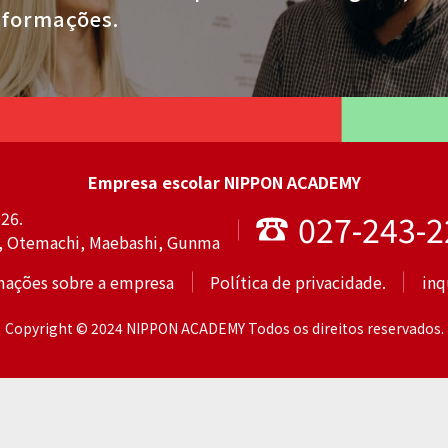
nformações.
Empresa escolar NIPPON ACADEMY
26.
027-243-2
, Otemachi, Maebashi, Gunma
mações sobre a empresa
Política de privacidade.
inq
Copyright © 2024 NIPPON ACADEMY Todos os direitos reservados.