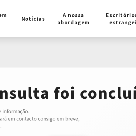
 em
A nossa
Escritório
Notícias
abordagem
estrange
nsulta foi conclu
 informação.
rá em contacto consigo em breve,
.