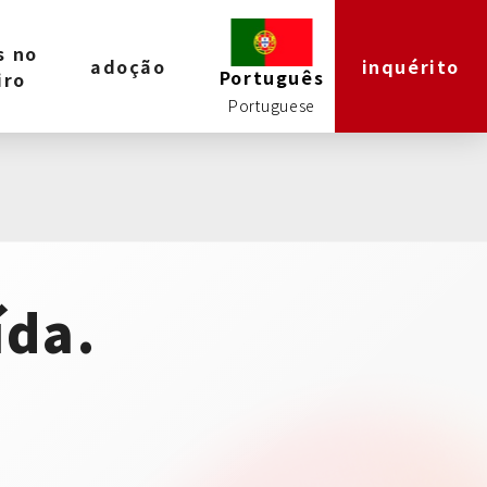
s no
adoção
inquérito
Português
iro
ída.