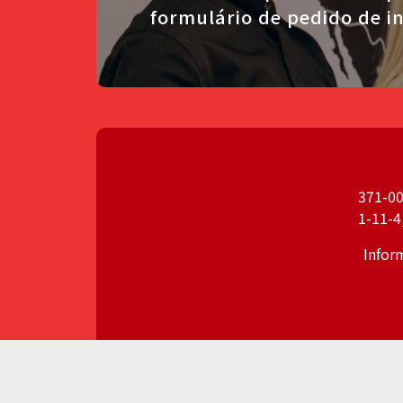
formulário de pedido de i
371-00
1-11-4
Infor