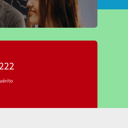
222
uérito